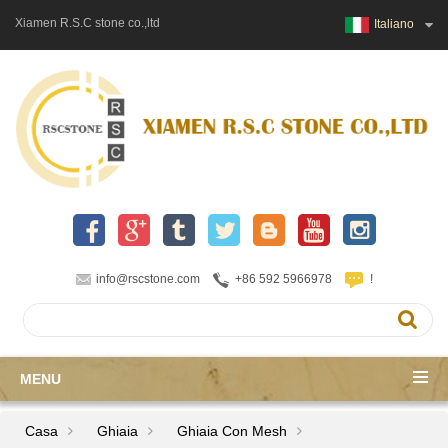
Xiamen R.S.C stone co.,ltd
Italiano
info@rscstone.com
+86 592 5966978
!
MENU
Casa
Ghiaia
Ghiaia Con Mesh