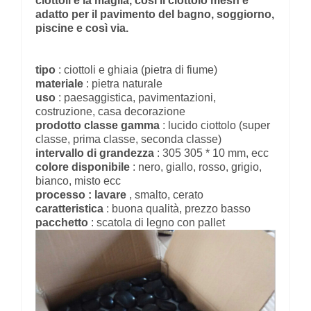
ciottoli e la maglia, così il ciottolo mesh è
adatto per il pavimento del bagno, soggiorno,
piscine e così via.
tipo
: ciottoli e ghiaia (pietra di fiume)
materiale
: pietra naturale
uso
: paesaggistica, pavimentazioni,
costruzione, casa decorazione
prodotto classe gamma
: lucido ciottolo (super
classe, prima classe, seconda classe)
intervallo di grandezza
: 305 305 * 10 mm, ecc
colore disponibile
: nero, giallo, rosso, grigio,
bianco, misto ecc
processo : lavare
, smalto, cerato
caratteristica
: buona qualità, prezzo basso
pacchetto
: scatola di legno con pallet