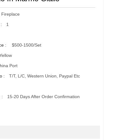
 Fireplace
 :
1
ce :
$500-1500/set
Yellow
ina Port
o :
T/T, L/C, Western Union, Paypal Etc
 :
15-20 Days After Order Confirmation