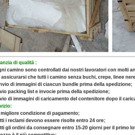
anzia di qualità :
gni camino sono controllati dai nostri lavoratori con molti a
 assicurarsi che tutti i camino senza buchi, crepe, linee nere,
'invio di immagini di ciascun bundle prima della spedizione;
nvio packing list e invocie prima della spedizione;
nvio di immagini di caricamento del contenitore dopo il cari
vizio:
a migliore condizione di pagamento;
utti i reclami devono essere risolte entro 24 ore;
utti gli ordini da consegnare entro 15-20 giorni per il primo lo
rezzo è il più competitivo;