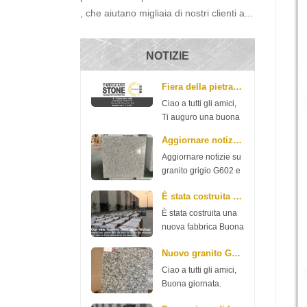
, che aiutano migliaia di nostri clienti a...
NOTIZIE
Fiera della pietra mediorientale
Ciao a tutti gli amici,
Ti auguro una buona
giornata. Ecco una
Aggiornare notizie su granito grigio G602 e G603
grande notizia per
Aggiornare notizie su
condividere con voi
granito grigio G602 e
che la nostra azienda
G603 Buona giornata.
parteciperà alla fiera
È stata costruita una nuova fabbrica
Ecco una notizia del
della pietra del Medio
granito G602 e G603,
Oriente la prossima
È stata costruita una
per favore controlla.
settimana....
nuova fabbrica Buona
G602 70 * 240 p * 2
giornata a tutti gli
cm $ 11,35 / m2 3 cm
Nuovo granito G654 da Xiamen R.S.C Stone
amici. La nostra
$ 13,98 / m2 G603 70
azienda ha speso
Ciao a tutti gli amici,
* 240 p *...
soldi per costruire
Buona giornata.
una nuova fabbrica
Grazie per