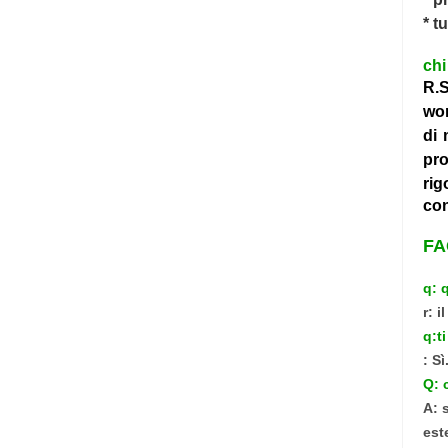
* t
chi
R.S
wor
di 
pro
rig
co
FA
q: 
r: 
q:t
: Sì
Q: 
A: 
est