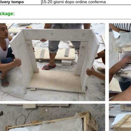
livery tempo
15-20 giorni dopo ordine conferma
ckage: