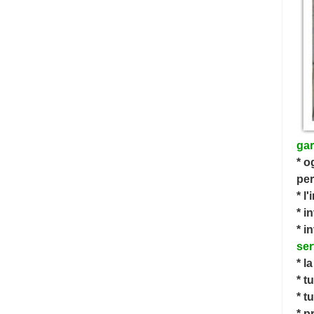
gar
* o
per
* l
* i
* i
ser
* l
* t
* t
* p