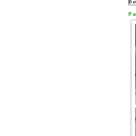
D
e
P
a