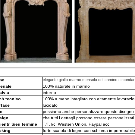
me
elegante giallo marmo mensola del camino circonda
eriale
100% naturale in marmo
alvia
interno
ch
tecnico
100% a mano intagliato con altamente lavorazi
rface
lucidato
ze
possiamo anche personalizzare questo disegno 
sign
che tutti i dettagli possono essere personalizzat
lienti' Sieu termine
T/T, l/c, Western Union, Paypal ecc
cking
forte scatola di legno con schiuma impermeabile e