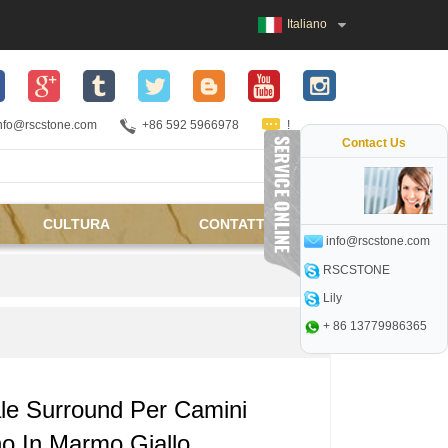
Italiano
nfo@rscstone.com
+86 592 5966978
!
Contact Us
CULTURA
CONTATTACI
info@rscstone.com
RSCSTONE
Lily
+ 86 13779986365
le Surround Per Camini
o In Marmo Giallo