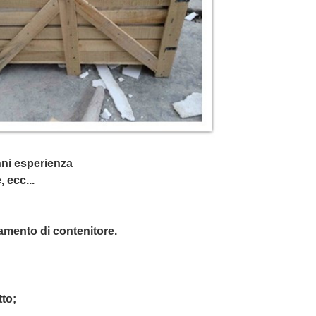
nni esperienza
 ecc...
camento di contenitore.
tto;