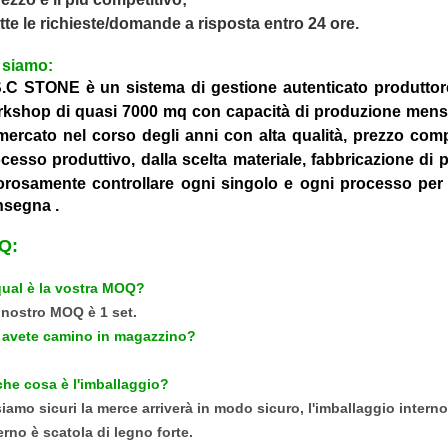
utte le richieste/domande a risposta entro 24 ore.
 siamo:
.C STONE è un sistema di gestione autenticato produttor
kshop di quasi 7000 mq con capacità di produzione mens
mercato nel corso degli anni con alta qualità, prezzo com
cesso produttivo, dalla scelta materiale, fabbricazione di
orosamente controllare ogni singolo e ogni processo per 
nsegna
.
Q:
qual è la vostra MOQ?
il nostro MOQ è 1 set.
i avete camino in magazzino?
.
che cosa è l'imballaggio?
siamo sicuri la merce arriverà in modo sicuro, l'imballaggio interno
erno è scatola di legno forte.