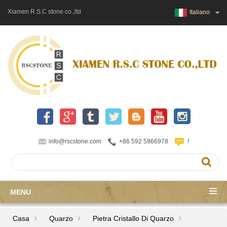
Xiamen R.S.C stone co.,ltd
Italiano
info@rscstone.com
+86 592 5966978
!
MENU
Casa
Quarzo
Pietra Cristallo Di Quarzo