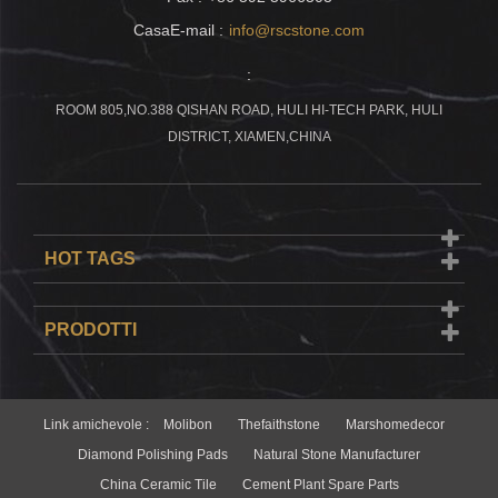
CasaE-mail :
info@rscstone.com
:
ROOM 805,NO.388 QISHAN ROAD, HULI HI-TECH PARK, HULI
DISTRICT, XIAMEN,CHINA
HOT TAGS
PRODOTTI
Link amichevole :
Molibon
Thefaithstone
Marshomedecor
Diamond Polishing Pads
Natural Stone Manufacturer
China Ceramic Tile
Cement Plant Spare Parts