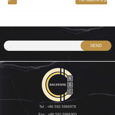
Per saperne di più...
Tel :
+86 592 5966978
Fax :
+86 592 5966303