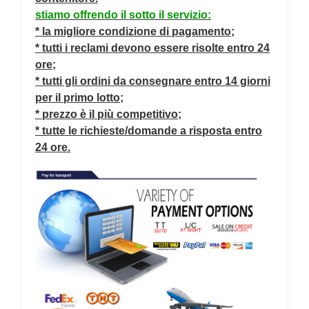
stiamo offrendo il sotto il servizio:
* la migliore condizione di pagamento;
* tutti i reclami devono essere risolte entro 24
ore;
* tutti gli ordini da consegnare entro 14 giorni
per il primo lotto;
* prezzo è il più competitivo;
* tutte le richieste/domande a risposta entro
24 ore.