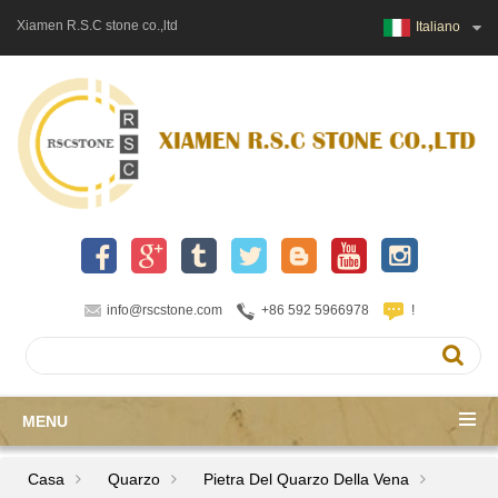
Xiamen R.S.C stone co.,ltd
Italiano
info@rscstone.com
+86 592 5966978
!
MENU
Casa
Quarzo
Pietra Del Quarzo Della Vena