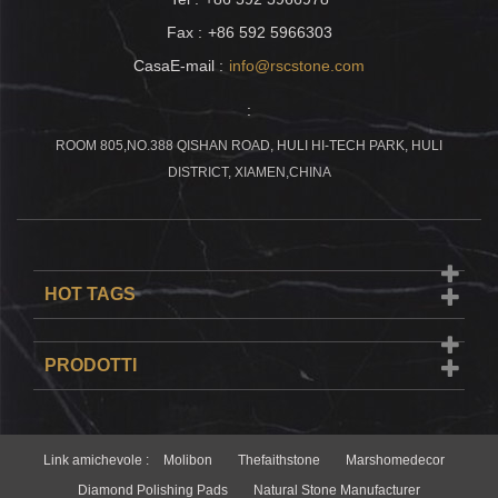
Fax :
+86 592 5966303
CasaE-mail :
info@rscstone.com
:
ROOM 805,NO.388 QISHAN ROAD, HULI HI-TECH PARK, HULI
DISTRICT, XIAMEN,CHINA
HOT TAGS
PRODOTTI
Link amichevole :
Molibon
Thefaithstone
Marshomedecor
Diamond Polishing Pads
Natural Stone Manufacturer