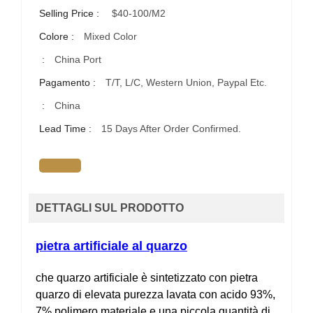
Selling Price :
$40-100/m2
Colore :
Mixed Color
:
China Port
Pagamento :
T/T, L/C, Western Union, Paypal Etc.
:
China
Lead Time :
15 Days After Order Confirmed.
DETTAGLI SUL PRODOTTO
pietra artificiale al quarzo
che quarzo artificiale è sintetizzato con pietra
quarzo di elevata purezza lavata con acido 93%,
7% polimero materiale e una piccola quantità di