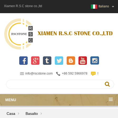
Xiamen R.S.C stone co.,ltd
Italiano
info@rscstone.com
+86 592 5966978
!
MENU
Casa
Basalto